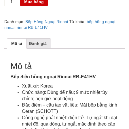
Mua hàng
ĐIỆN
RINNAI
RB-
Danh mục:
Bếp Hồng Ngoại Rinnai
Từ khóa:
bếp hồng ngoại
E41HV
rinnai
,
rinnai RB-E41HV
số
lượng
Mô tả
Đánh giá
Mô tả
Bếp điện hồng ngoại Rinnai RB-E41HV
Xuất xứ: Korea
Chức năng: Dùng để nấu; 9 mức nhiệt tùy
chỉnh; hẹn giờ hoạt động
Đặc điểm – cấu tạo vật liệu: Mặt bếp bằng kính
Ceran (SCHOTT)
Công nghệ phát nhiệt: điện trở. Tự ngắt khi đạt
nhiệt độ, quá dòng, tự ngắt mặc định theo cấp