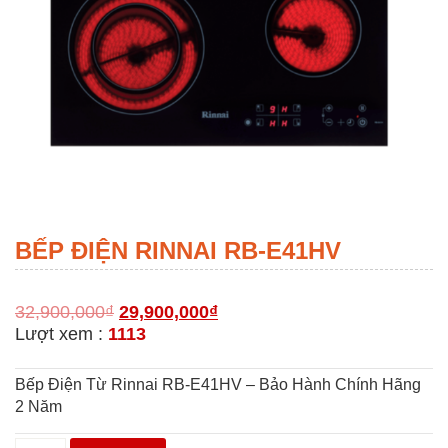
BẾP ĐIỆN RINNAI RB-E41HV
32,900,000
₫
29,900,000
₫
Lượt xem :
1113
Bếp Điện Từ Rinnai RB-E41HV – Bảo Hành Chính Hãng
2 Năm
BẾP