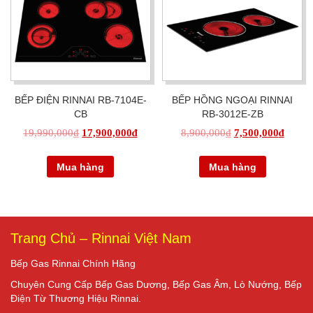
BẾP ĐIỆN RINNAI RB-7104E-
BẾP HỒNG NGOẠI RINNAI
CB
RB-3012E-ZB
19,990,000
₫
17,900,000
₫
8,900,000
₫
7,500,000
₫
Mua hàng
Mua hàng
Trang Chủ – Rinnai Việt Nam
Bếp Gas Rinnai Chính Hãng
Chuyên Cung Cấp Bếp Gas Dương, Bếp Gas Âm, Lò Nướng, Bếp
Điện Từ Thương Hiệu Rinnai.