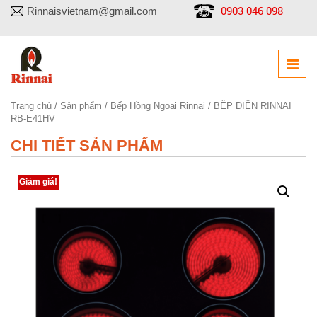
0903 046 098
Rinnaisvietnam@gmail.com
Trang chủ
/
Sản phẩm
/
Bếp Hồng Ngoại Rinnai
/ BẾP ĐIỆN RINNAI
RB-E41HV
CHI TIẾT SẢN PHẨM
Giảm giá!