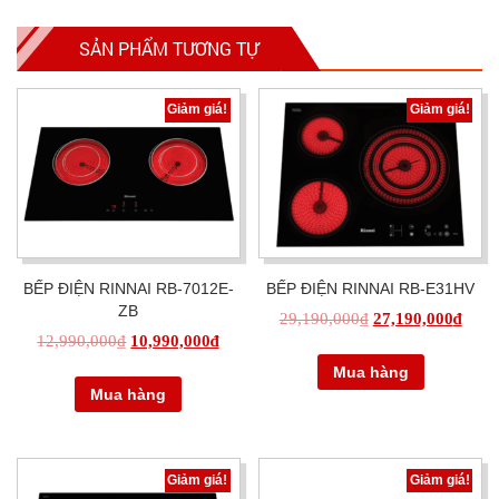
SẢN PHẨM TƯƠNG TỰ
Giảm giá!
Giảm giá!
BẾP ĐIỆN RINNAI RB-7012E-
BẾP ĐIỆN RINNAI RB-E31HV
ZB
29,190,000
₫
27,190,000
₫
12,990,000
₫
10,990,000
₫
Mua hàng
Mua hàng
Giảm giá!
Giảm giá!